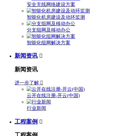
安全无线网络建设方案
智能化机房建设及动环监测
分支组网及移动办公
智能化组网解决方案
新闻资讯

新闻资讯
进一步了解

云开在线注册-开云(中国)
行业新闻
工程案例

工程案例