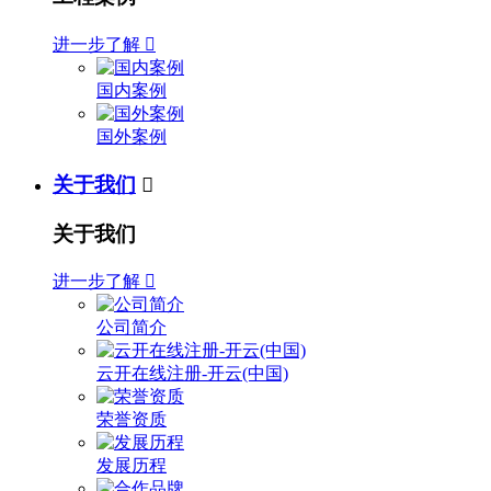
进一步了解

国内案例
国外案例
关于我们

关于我们
进一步了解

公司简介
云开在线注册-开云(中国)
荣誉资质
发展历程