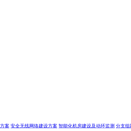
方案
安全无线网络建设方案
智能化机房建设及动环监测
分支组