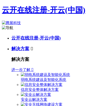
云开在线注册-开云(中国)
云开在线注册-开云(中国)
解决方案

解决方案
进一步了解

弱电系统建设及智能化系统
信息安全整体解决方案
安全云解决方案